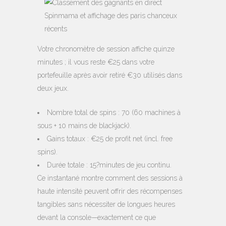
Votre chronomètre de session affiche quinze
minutes ; il vous reste €25 dans votre
portefeuille après avoir retiré €30 utilisés dans
deux jeux.
Nombre total de spins : 70 (60 machines à
sous + 10 mains de blackjack).
Gains totaux : €25 de profit net (incl. free
spins).
Durée totale : 15?minutes de jeu continu.
Ce instantané montre comment des sessions à
haute intensité peuvent offrir des récompenses
tangibles sans nécessiter de longues heures
devant la console—exactement ce que