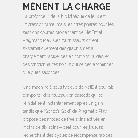
MÈNENT LA CHARGE
La profondeur de la bibliothèque de jeux est
impressionnante, mais les titres phares pour les
sessions courtes proviennent de NetEnt et
Pragmatic Play. Ces fournisseurs offrent
systématiquement des graphismes à
chargement rapide, des animations fluides, et
des fonctionnalités bonus qui se déclenchent en
quelques secondes.
Une machine à sous typique de NetEnt pourrait
comporter des rouleaux en cascade qui se
réinitialisent instantanément après un gain,
tandis que “Gonzo’s Gold” de Pragmatic Play
propose des modes de free spins activés en
moins de dix spins—idéal pour les joueurs
recherchant des cycles de récompense rapides.