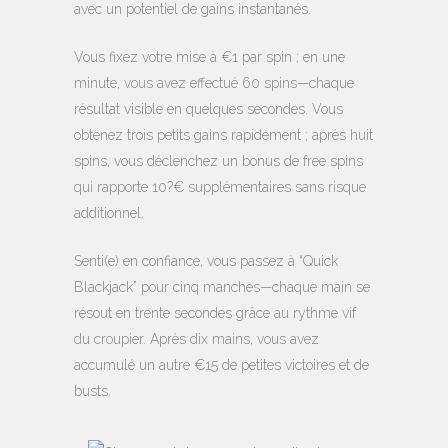
avec un potentiel de gains instantanés.
Vous fixez votre mise à €1 par spin ; en une
minute, vous avez effectué 60 spins—chaque
résultat visible en quelques secondes. Vous
obtenez trois petits gains rapidement ; après huit
spins, vous déclenchez un bonus de free spins
qui rapporte 10?€ supplémentaires sans risque
additionnel.
Senti(e) en confiance, vous passez à “Quick
Blackjack” pour cinq manches—chaque main se
résout en trente secondes grâce au rythme vif
du croupier. Après dix mains, vous avez
accumulé un autre €15 de petites victoires et de
busts.