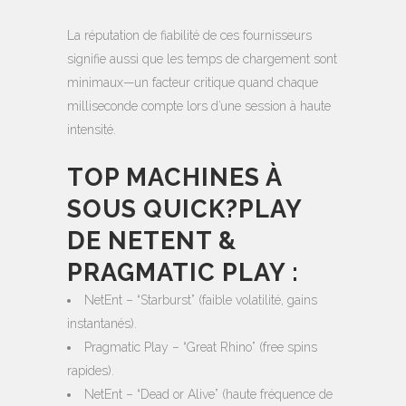
La réputation de fiabilité de ces fournisseurs
signifie aussi que les temps de chargement sont
minimaux—un facteur critique quand chaque
milliseconde compte lors d’une session à haute
intensité.
TOP MACHINES À
SOUS QUICK?PLAY
DE NETENT &
PRAGMATIC PLAY :
NetEnt – “Starburst” (faible volatilité, gains
instantanés).
Pragmatic Play – “Great Rhino” (free spins
rapides).
NetEnt – “Dead or Alive” (haute fréquence de