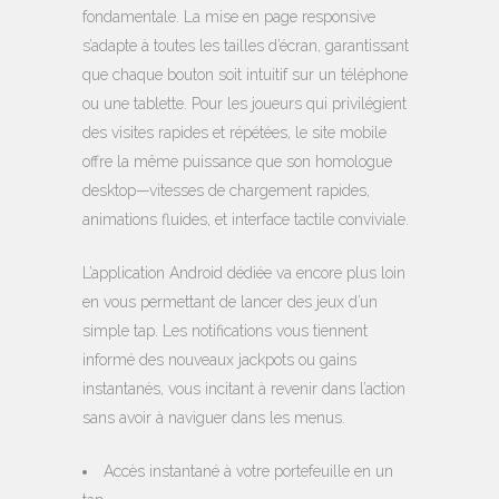
fondamentale. La mise en page responsive
s’adapte à toutes les tailles d’écran, garantissant
que chaque bouton soit intuitif sur un téléphone
ou une tablette. Pour les joueurs qui privilégient
des visites rapides et répétées, le site mobile
offre la même puissance que son homologue
desktop—vitesses de chargement rapides,
animations fluides, et interface tactile conviviale.
L’application Android dédiée va encore plus loin
en vous permettant de lancer des jeux d’un
simple tap. Les notifications vous tiennent
informé des nouveaux jackpots ou gains
instantanés, vous incitant à revenir dans l’action
sans avoir à naviguer dans les menus.
Accès instantané à votre portefeuille en un